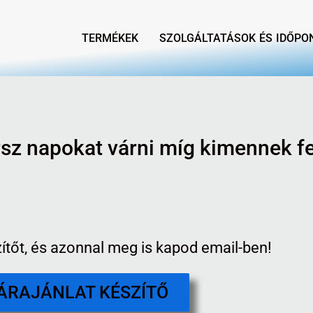
TERMÉKEK
SZOLGÁLTATÁSOK ÉS IDŐP
rsz napokat várni míg kimennek f
ítőt, és azonnal meg is kapod email-ben!
ÁRAJÁNLAT KÉSZÍTŐ