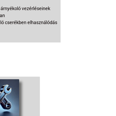
n
 árnyékoló vezérléseinek
ban
ó cserékben elhasználódás