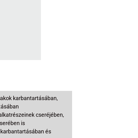
lakok karbantartásában,
ításában
alkatrészeinek cseréjében,
serében is
 karbantartásában és