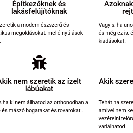
Építkezőknek és
Azoknak,
lakásfelújítóknak
rej
szeretik a modern észszerű és
Vagyis, ha unod
tikus megoldásokat, mellé nyúlások
és még ez is, 
.
kiadásokat.
Akik nem szeretik az ízelt
Akik szer
lábúakat
s ha ki nem állhatod az otthonodban a
Tehát ha szer
ő és mászó bogarakat és rovarokat..
amivel nem kel
vezérelni teló
variálhatod.