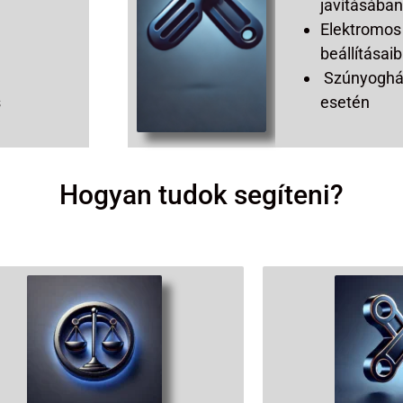
javításába
Elektromos
beállításai
Szúnyoghál
s
esetén
Hogyan tudok segíteni?