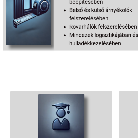
beépítésében
Belső és külső árnyékolók
felszerelésében
Rovarhálók felszerelésében
Mindezek logisztikájában é
hulladékkezelésében