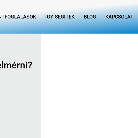
ONTFOGLALÁSOK
ÍGY SEGÍTEK
BLOG
KAPCSOLAT
elmérni?