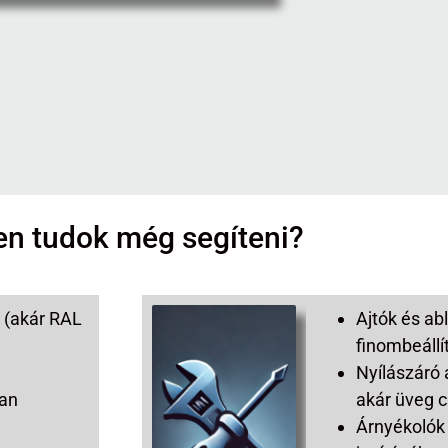
n tudok még segíteni?
 (akár RAL
Ajtók és ab
finombeáll
Nyílászáró 
ban
akár üveg c
Árnyékolók