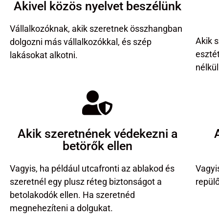
Akivel közös nyelvet beszélünk
Vállalkozóknak, akik szeretnek összhangban
Akik 
dolgozni más vállalkozókkal, és szép
eszté
lakásokat alkotni.
nélkül
Akik szeretnének védekezni a
betörők ellen
Vagyis, ha például utcafronti az ablakod és
Vagyi
szeretnél egy plusz réteg biztonságot a
repül
betolakodók ellen. Ha szeretnéd
megnehezíteni a dolgukat.