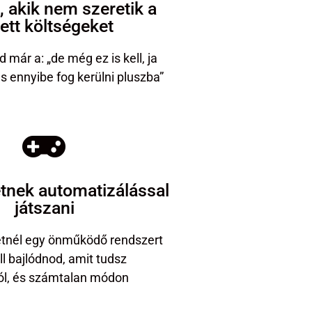
 akik nem szeretik a
tett költségeket
 már a: „de még ez is kell, ja
és ennyibe fog kerülni pluszba”
etnek automatizálással
játszani
etnél egy önműködő rendszert
l bajlódnod, amit tudsz
ról, és számtalan módon