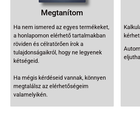
Megtanítom
Ha nem ismered az egyes termékeket,
Kalkul
a honlapomon elérhető tartalmakban
kérhet
röviden és célratörően írok a
Automa
tulajdonságaikról, hogy ne legyenek
eljuth
kétségeid.
Ha mégis kérdéseid vannak, könnyen
megtalálsz az elérhetőségeim
valamelyikén.