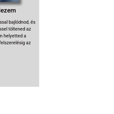
elezem
ással bajlódnod, és
ssel töltened az
m helyetted a
elszerelésig az