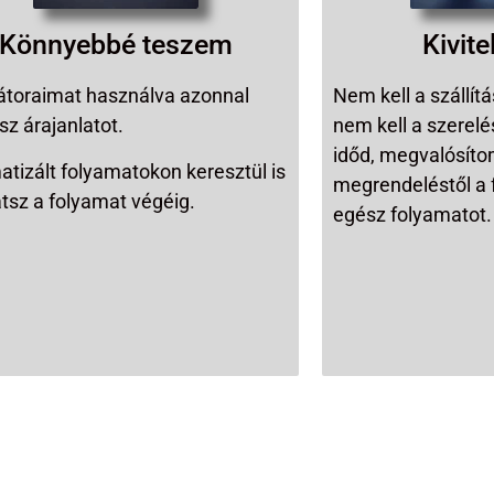
Könnyebbé teszem
Kivit
átoraimat használva azonnal
Nem kell a szállít
sz árajanlatot.
nem kell a szerelé
időd, megvalósíto
tizált folyamatokon keresztül is
megrendeléstől a f
atsz a folyamat végéig.
egész folyamatot.