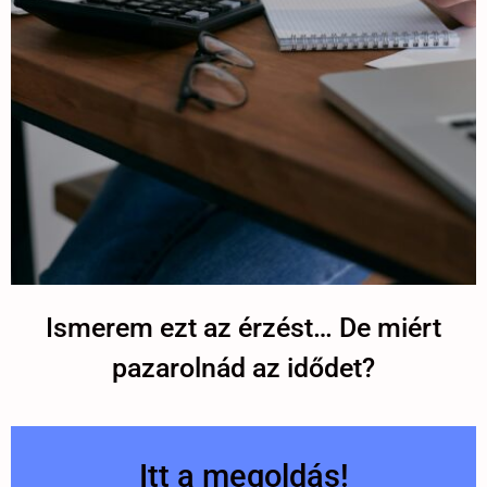
Ismerem ezt az érzést… De miért
pazarolnád az idődet?
Itt a megoldás!