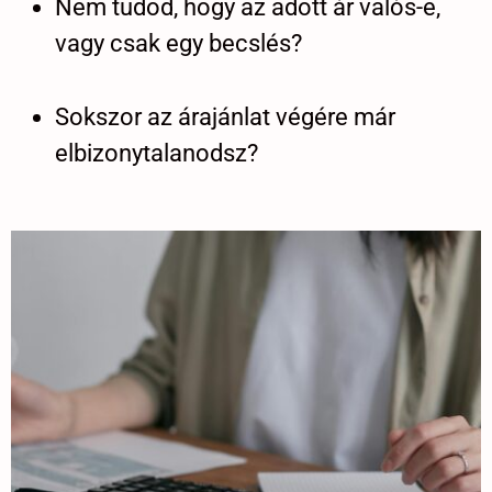
Nem tudod, hogy az adott ár valós-e,
vagy csak egy becslés?
Sokszor az árajánlat végére már
elbizonytalanodsz?